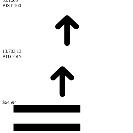
55,1265
BIST 100
13.703,13
BITCOIN
$64594