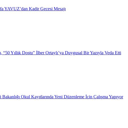
afa YAVUZ’dan Kadir Gecesi Mesajı
 “50 Yıllık Dostu” İlber Ortaylı’ya Duygusal Bir Yazıyla Veda Etti
i Bakanlığı Okul Kayıtlarında Yeni Düzenleme İçin Çalışma Yapıyor