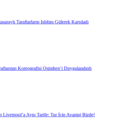
saraylı Taraftarların Islığını Gülerek Karşıladı
aftarının Koreografisi Osimhen’i Duygulandırdı
 Liverpool’a Aynı Tarife: Tur İçin Avantaj Bizde!