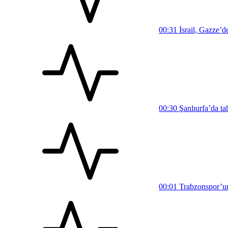
00:31
İsrail, Gazze’d
00:30
Şanlıurfa’da ta
00:01
Trabzonspor’un