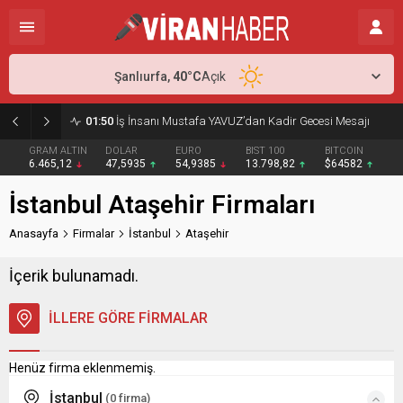
Şanlıurfa,
40
°C
Açık
01:50
İş İnsanı Mustafa YAVUZ’dan Kadir Gecesi Mesajı
GRAM ALTIN
DOLAR
EURO
BIST 100
BITCOIN
6.465,12
47,5935
54,9385
13.798,82
$64582
İstanbul Ataşehir Firmaları
Anasayfa
Firmalar
İstanbul
Ataşehir
İçerik bulunamadı.
İLLERE GÖRE FİRMALAR
Henüz firma eklenmemiş.
İstanbul
(0 firma)