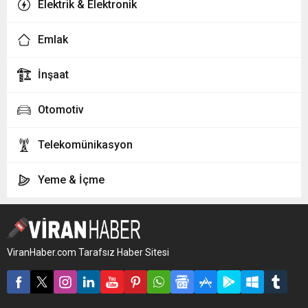
Elektrik & Elektronik
Esenler
(0 firma)
Emlak
Esenyurt
(0 firma)
İnşaat
Eyüpsultan
(0 firma)
Otomotiv
Fatih
(0 firma)
Telekomünikasyon
Gaziosmanpaşa
(0 firma)
Yeme & İçme
Güngören
(0 firma)
Kadıköy
(0 firma)
ViranHaber.com Tarafsız Haber Sitesi
Kartal
(0 firma)
Küçükçekmece
(0 firma)