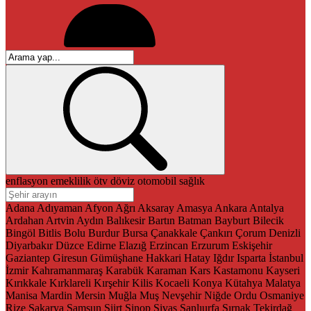
enflasyon
emeklilik
ötv
döviz
otomobil
sağlık
Adana
Adıyaman
Afyon
Ağrı
Aksaray
Amasya
Ankara
Antalya
Ardahan
Artvin
Aydın
Balıkesir
Bartın
Batman
Bayburt
Bilecik
Bingöl
Bitlis
Bolu
Burdur
Bursa
Çanakkale
Çankırı
Çorum
Denizli
Diyarbakır
Düzce
Edirne
Elazığ
Erzincan
Erzurum
Eskişehir
Gaziantep
Giresun
Gümüşhane
Hakkari
Hatay
Iğdır
Isparta
İstanbul
İzmir
Kahramanmaraş
Karabük
Karaman
Kars
Kastamonu
Kayseri
Kırıkkale
Kırklareli
Kırşehir
Kilis
Kocaeli
Konya
Kütahya
Malatya
Manisa
Mardin
Mersin
Muğla
Muş
Nevşehir
Niğde
Ordu
Osmaniye
Rize
Sakarya
Samsun
Siirt
Sinop
Sivas
Şanlıurfa
Şırnak
Tekirdağ