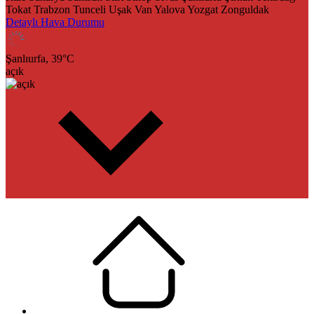
Tokat
Trabzon
Tunceli
Uşak
Van
Yalova
Yozgat
Zonguldak
Detaylı Hava Durumu
Şanlıurfa,
39
°C
açık