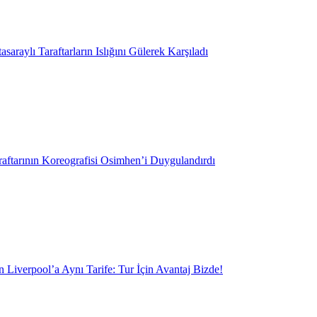
saraylı Taraftarların Islığını Gülerek Karşıladı
aftarının Koreografisi Osimhen’i Duygulandırdı
 Liverpool’a Aynı Tarife: Tur İçin Avantaj Bizde!