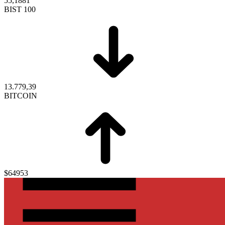
55,1881
BIST 100
13.779,39
BITCOIN
$64953