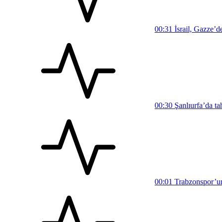
00:31
İsrail, Gazze’d
00:30
Şanlıurfa’da ta
00:01
Trabzonspor’un