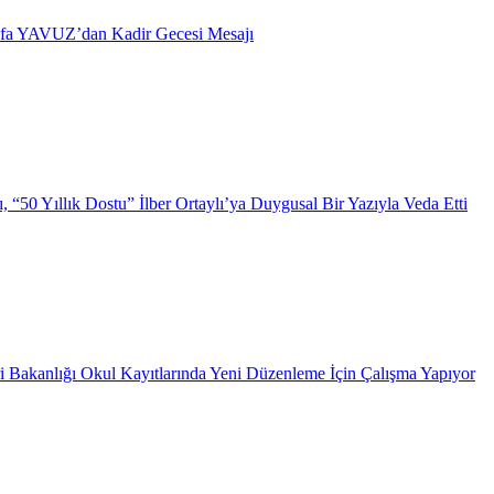
afa YAVUZ’dan Kadir Gecesi Mesajı
 “50 Yıllık Dostu” İlber Ortaylı’ya Duygusal Bir Yazıyla Veda Etti
i Bakanlığı Okul Kayıtlarında Yeni Düzenleme İçin Çalışma Yapıyor