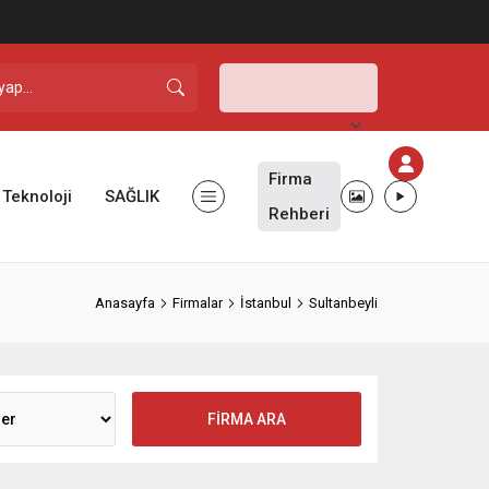
Şanlıurfa,
39
°C
Açık
Firma
Teknoloji
SAĞLIK
Rehberi
Anasayfa
Firmalar
İstanbul
Sultanbeyli