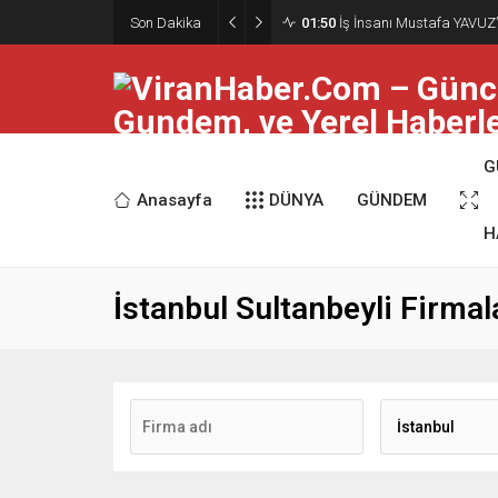
Son Dakika
01:50
İş İnsanı Mustafa YAVUZ’
G
Anasayfa
DÜNYA
GÜNDEM
H
İstanbul Sultanbeyli Firmal