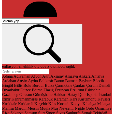
enflasyon
emeklilik
ötv
döviz
otomobil
sağlık
Adana
Adıyaman
Afyon
Ağrı
Aksaray
Amasya
Ankara
Antalya
Ardahan
Artvin
Aydın
Balıkesir
Bartın
Batman
Bayburt
Bilecik
Bingöl
Bitlis
Bolu
Burdur
Bursa
Çanakkale
Çankırı
Çorum
Denizli
Diyarbakır
Düzce
Edirne
Elazığ
Erzincan
Erzurum
Eskişehir
Gaziantep
Giresun
Gümüşhane
Hakkari
Hatay
Iğdır
Isparta
İstanbul
İzmir
Kahramanmaraş
Karabük
Karaman
Kars
Kastamonu
Kayseri
Kırıkkale
Kırklareli
Kırşehir
Kilis
Kocaeli
Konya
Kütahya
Malatya
Manisa
Mardin
Mersin
Muğla
Muş
Nevşehir
Niğde
Ordu
Osmaniye
Rize
Sakarya
Samsun
Siirt
Sinop
Sivas
Şanlıurfa
Şırnak
Tekirdağ