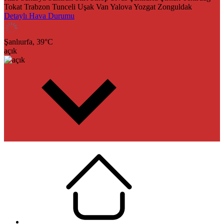
Tokat
Trabzon
Tunceli
Uşak
Van
Yalova
Yozgat
Zonguldak
Detaylı Hava Durumu
Şanlıurfa,
39
°C
açık