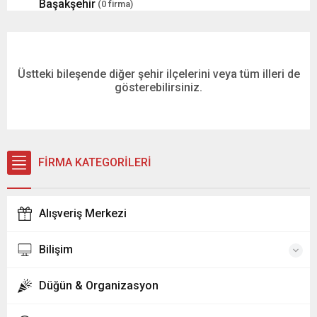
Başakşehir
(0 firma)
Bayrampaşa
(0 firma)
Üstteki bileşende diğer şehir ilçelerini veya tüm illeri de
Beşiktaş
(0 firma)
gösterebilirsiniz.
Beykoz
(0 firma)
Beylikdüzü
(0 firma)
FİRMA KATEGORİLERİ
Beyoğlu
(0 firma)
Alışveriş Merkezi
Büyükçekmece
(0 firma)
Bilişim
Çatalca
(0 firma)
Düğün & Organizasyon
Çekmeköy
(0 firma)