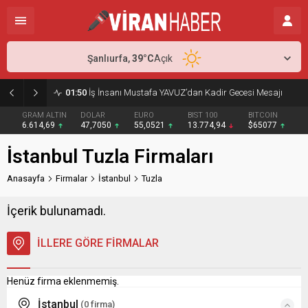
Şanlıurfa,
39
°C
Açık
01:50
İş İnsanı Mustafa YAVUZ’dan Kadir Gecesi Mesajı
GRAM ALTIN
DOLAR
EURO
BIST 100
BITCOIN
6.614,69
47,7050
55,0521
13.774,94
$65077
İstanbul Tuzla Firmaları
Anasayfa
Firmalar
İstanbul
Tuzla
İçerik bulunamadı.
İLLERE GÖRE FİRMALAR
Henüz firma eklenmemiş.
İstanbul
(0 firma)