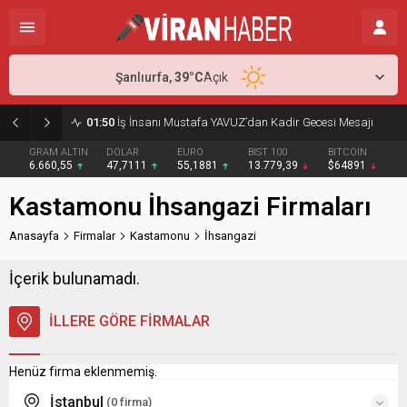
Şanlıurfa,
39
°C
Açık
01:50
İş İnsanı Mustafa YAVUZ’dan Kadir Gecesi Mesajı
GRAM ALTIN
DOLAR
EURO
BIST 100
BITCOIN
6.660,55
47,7111
55,1881
13.779,39
$64891
Kastamonu İhsangazi Firmaları
Anasayfa
Firmalar
Kastamonu
İhsangazi
İçerik bulunamadı.
İLLERE GÖRE FİRMALAR
Henüz firma eklenmemiş.
İstanbul
(0 firma)